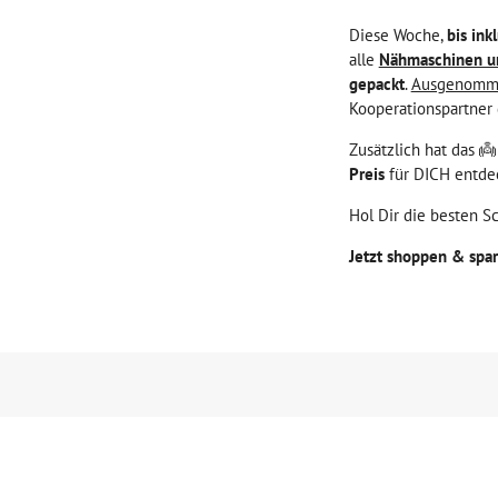
Diese Woche,
bis in
alle
Nähmaschinen un
gepackt
.
Ausgenomme
Kooperationspartner 
Zusätzlich hat das 👼
Preis
für DICH entdec
Hol Dir die besten S
Jetzt shoppen & spar