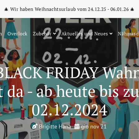
🎄 Wir haben Weihnachtsurlaub vom 24.12.25 - 06.01.26 🎄
n
Overlock
Zubehör
Aktuelles und Neues
Nähmasc
BLACK FRIDAY Wah
t da - ab heute bis 
02.12.2024
Brigitte Hana
gio nov 21