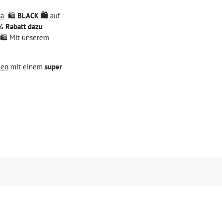
sa
🛍️
BLACK 🛍️
auf
% Rabatt dazu
 🛍️ Mit unserem
xen
mit einem
super