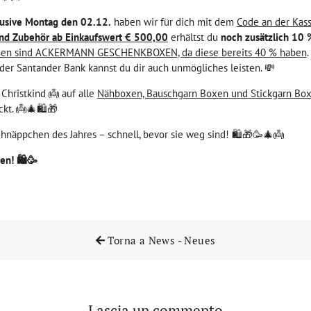
klusive Montag den 02.12.
haben wir für dich mit dem
Code an der Kas
d Zubehör ab Einkaufswert € 500,00
erhältst du
noch zusätzlich 10 
n sind ACKERMANN GESCHENKBOXEN, da diese bereits 40 % haben
.
der Santander Bank kannst du dir auch unmögliches leisten. 💸
 Christkind 👼 auf alle
Nähboxen, Bauschgarn Boxen und Stickgarn Bo
kt. 👼🎄🛍️🎁
chnäppchen des Jahres – schnell, bevor sie weg sind! 🛍️🎁🥳🎄👼
en! 🛍️🥳
Torna a News - Neues
Lascia un commento