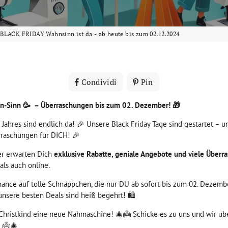
BLACK FRIDAY Wahnsinn ist da - ab heute bis zum 02.12.2024
Condividi
Condividi
Pin
Pinna
su
su
Facebook
Pinterest
hn-Sinn 🥳 – Überraschungen bis zum 02. Dezember! 🎁
Jahres sind endlich da! 🎉 Unsere Black Friday Tage sind gestartet – u
raschungen für DICH! 🎉
r erwarten Dich
exklusive Rabatte, geniale Angebote und viele Überr
als auch online.
hance auf tolle Schnäppchen, die nur DU ab sofort bis zum 02. Dezem
 unsere besten Deals sind heiß begehrt! 🛍️
Christkind eine neue Nähmaschine! 🎄👼 Schicke es zu uns und wir ü
 👼🎄