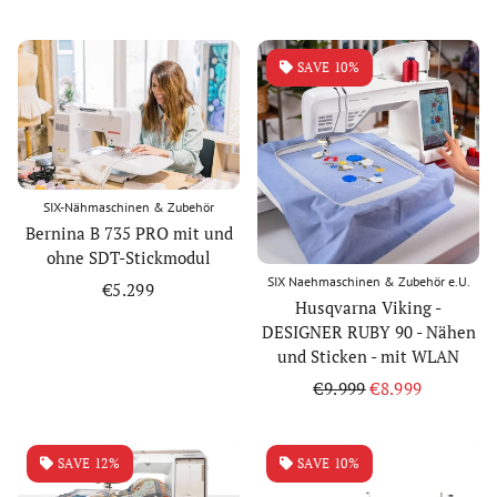
price
price
SAVE 10%
SIX-Nähmaschinen & Zubehör
Bernina B 735 PRO mit und
ohne SDT-Stickmodul
SIX Naehmaschinen & Zubehör e.U.
Regular
€5.299
Husqvarna Viking -
price
DESIGNER RUBY 90 - Nähen
und Sticken - mit WLAN
Regular
€9.999
Sale
€8.999
price
price
SAVE 12%
SAVE 10%