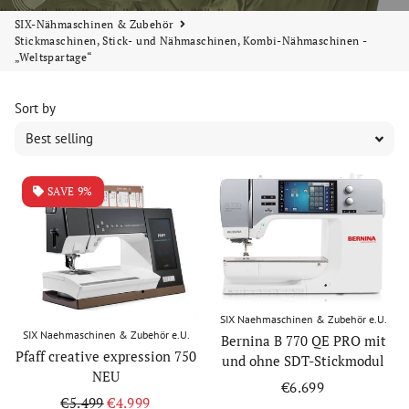
SIX-Nähmaschinen & Zubehör
Stickmaschinen, Stick- und Nähmaschinen, Kombi-Nähmaschinen -
„Weltspartage“
Sort by
SAVE 9%
SIX Naehmaschinen & Zubehör e.U.
SIX Naehmaschinen & Zubehör e.U.
Bernina B 770 QE PRO mit
Pfaff creative expression 750
und ohne SDT-Stickmodul
NEU
Regular
€6.699
Regular
€5.499
Sale
€4.999
price