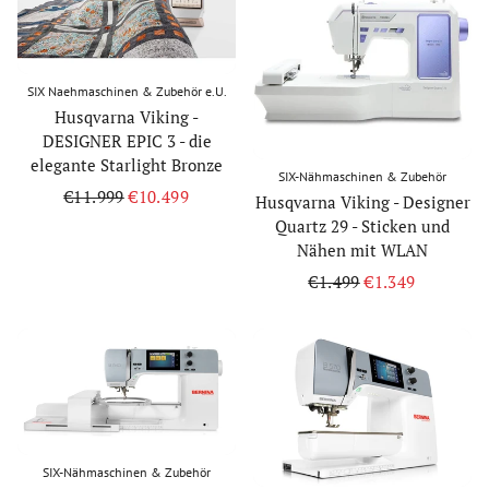
SIX Naehmaschinen & Zubehör e.U.
Husqvarna Viking -
DESIGNER EPIC 3 - die
elegante Starlight Bronze
SIX-Nähmaschinen & Zubehör
Regular
€11.999
Sale
€10.499
Husqvarna Viking - Designer
price
price
Quartz 29 - Sticken und
Nähen mit WLAN
Regular
€1.499
Sale
€1.349
price
price
SIX-Nähmaschinen & Zubehör