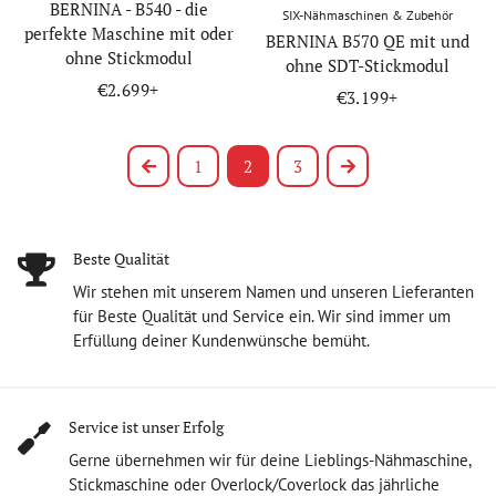
BERNINA - B540 - die
SIX-Nähmaschinen & Zubehör
perfekte Maschine mit oder
BERNINA B570 QE mit und
ohne Stickmodul
ohne SDT-Stickmodul
Regular
€2.699+
Regular
€3.199+
price
price
Previous
1
2
3
Next
Beste Qualität
Wir stehen mit unserem Namen und unseren Lieferanten
für Beste Qualität und Service ein. Wir sind immer um
Erfüllung deiner Kundenwünsche bemüht.
Service ist unser Erfolg
Gerne übernehmen wir für deine Lieblings-Nähmaschine,
Stickmaschine oder Overlock/Coverlock das jährliche